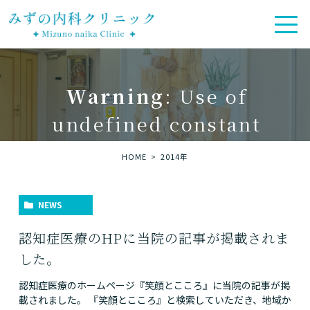
Warning
: Use of
undefined constant
is_archive - assumed
HOME
2014年
'is_archive' (this will
throw an Error in a future
NEWS
version of PHP) in
認知症医療のHPに当院の記事が掲載されま
/home/gd02/mizuno-
した。
naika-
認知症医療のホームページ『笑顔とこころ』に当院の記事が掲
載されました。 『笑顔とこころ』と検索していただき、地域か