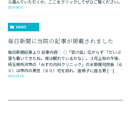
clinic.com/public_html/w
ら選んでいただくか、ここをクリックしてぜひご覧ください。
2014.08.27
p-
content/themes/genova_t
NEWS
pl/index.php
on line
14
毎日新聞に当院の記事が掲載されました
年:
毎日新聞記事より 記事内容： ◇「受け皿」広がらず 「だいぶ
落ち着いてきたね。夜は眠れているかな」。３月上旬の午後、
2014年
埼玉県所沢市の「みずの内科クリニック」の水野康司院長（６
０）は市内の男性（８０）宅を訪れ、座椅子に座る男 […]
2014.03.16